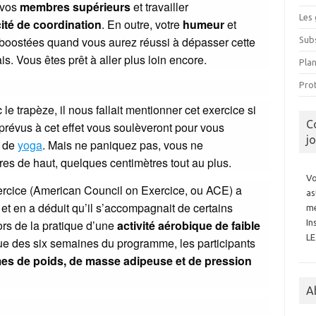
 vos
membres supérieurs
et travailler
Les 
ité de coordination
. En outre, votre
humeur
et
boostées quand vous aurez réussi à dépasser cette
Subs
s. Vous êtes prêt à aller plus loin encore.
Pla
Prot
e trapèze, il nous fallait mentionner cet exercice si
C
révus à cet effet vous soulèveront pour vous
j
s de
yoga
. Mais ne paniquez pas, vous ne
s de haut, quelques centimètres tout au plus.
Vo
ercice (American Council on Exercice, ou ACE) a
as
et en a déduit qu’il s’accompagnait de certains
me
In
ors de la pratique d’une
activité aérobique de faible
L
ssue des six semaines du programme, les participants
mes de poids, de masse adipeuse et de pression
A