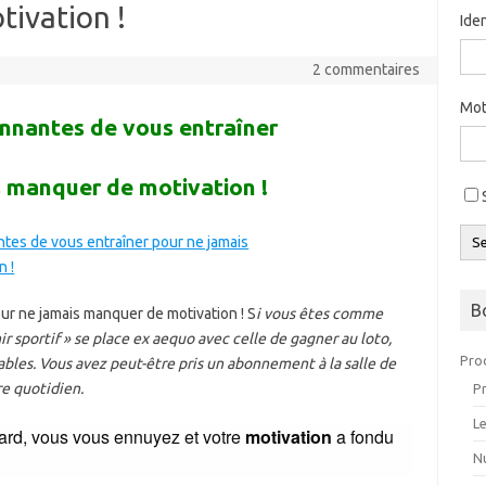
ivation !
Ide
2 commentaires
Mot
nnantes de vous entraîner
s manquer de motivation !
S
B
r ne jamais manquer de motivation ! S
i vous êtes comme
r sportif » se place ex aequo avec celle de gagner au loto,
Pro
ables.
Vous avez peut-être pris un abonnement à la salle de
re quotidien.
P
L
tard, vous vous ennuyez et votre
motivation
a fondu
Nu