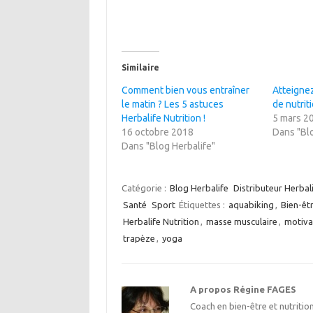
Similaire
Comment bien vous entraîner
Atteignez
le matin ? Les 5 astuces
de nutrit
Herbalife Nutrition !
5 mars 2
16 octobre 2018
Dans "Blo
Dans "Blog Herbalife"
Catégorie :
Blog Herbalife
Distributeur Herbal
Santé
Sport
Étiquettes :
aquabiking
,
Bien-êt
Herbalife Nutrition
,
masse musculaire
,
motiva
trapèze
,
yoga
A propos Régine FAGES
Coach en bien-être et nutrition