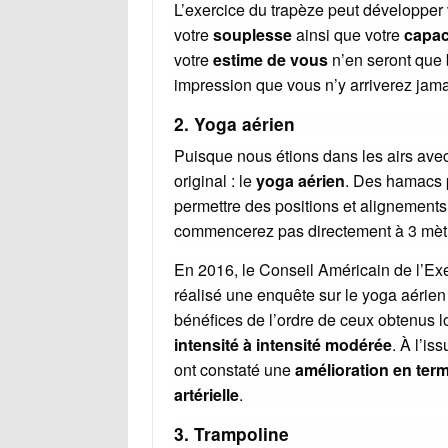
L’exercice du trapèze peut développer
votre
souplesse
ainsi que votre
capac
votre
estime de vous
n’en seront que 
impression que vous n’y arriverez jamai
2. Yoga aérien
Puisque nous étions dans les airs avec l
original : le
yoga aérien
. Des hamacs p
permettre des positions et alignement
commencerez pas directement à 3 mètre
En 2016, le Conseil Américain de l’Ex
réalisé une enquête sur le yoga aérien 
bénéfices de l’ordre de ceux obtenus l
intensité à intensité modérée
. À l’i
ont constaté une
amélioration en ter
artérielle
.
3. Trampoline