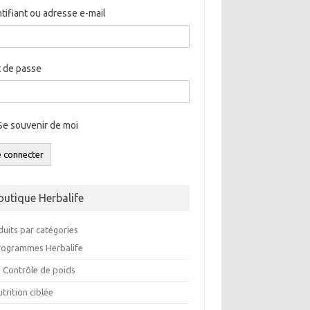
ntifiant ou adresse e-mail
 de passe
Se souvenir de moi
e connecter
outique Herbalife
duits par catégories
rogrammes Herbalife
e Contrôle de poids
trition ciblée