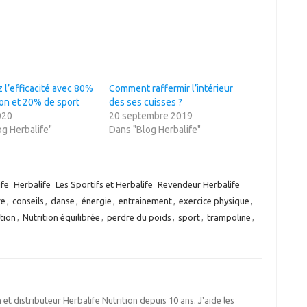
 l’efficacité avec 80%
Comment raffermir l’intérieur
ion et 20% de sport
des ses cuisses ?
020
20 septembre 2019
g Herbalife"
Dans "Blog Herbalife"
ife
Herbalife
Les Sportifs et Herbalife
Revendeur Herbalife
re
,
conseils
,
danse
,
énergie
,
entrainement
,
exercice physique
,
tion
,
Nutrition équilibrée
,
perdre du poids
,
sport
,
trampoline
,
 et distributeur Herbalife Nutrition depuis 10 ans. J'aide les