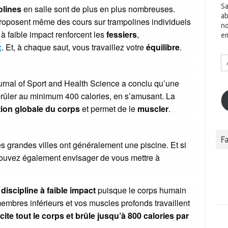
Sa
olines
en salle sont de plus en plus nombreuses.
ab
 proposent même des cours sur trampolines individuels
no
à faible impact renforcent les
fessiers
,
em
x
. Et, à chaque saut, vous travaillez votre
équilibre
.
A
Em
rnal of Sport and Health Science a conclu qu’une
brûler au minimum 400 calories, en s’amusant. La
ion globale du corps
et permet de le
muscler
.
F
s grandes villes ont généralement une piscine. Et si
pouvez également envisager de vous mettre à
e
discipline à faible impact
puisque le corps humain
embres inférieurs et vos muscles profonds travaillent
icite tout le corps et brûle jusqu’à 800 calories par