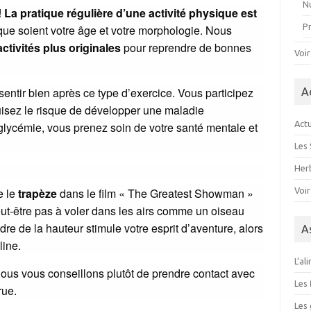
Nu
!
La pratique régulière d’une activité physique est
P
 que soient votre âge et votre morphologie. Nous
activités plus originales
pour reprendre de bonnes
Voir
ntir bien après ce type d’exercice. Vous participez
A
uisez le risque de développer une maladie
Actu
 glycémie, vous prenez soin de votre santé mentale et
Les 
Herb
Voir
e le
trapèze
dans le film « The Greatest Showman »
peut-être pas à voler dans les airs comme un oiseau
dre de la hauteur stimule votre esprit d’aventure, alors
A
line.
L’al
ous vous conseillons plutôt de prendre contact avec
Les 
rue.
Les 