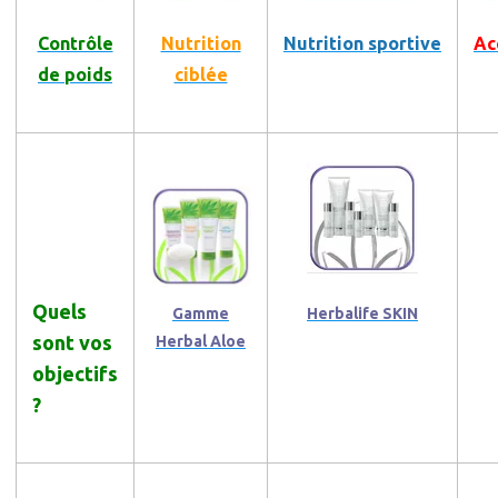
Contrôle
Nutrition
Nutrition sportive
Ac
de poids
ciblée
Quels
Gamme
Herbalife SKIN
sont vos
Herbal Aloe
objectifs
?