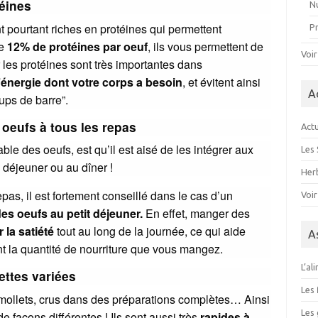
téines
Nu
nt pourtant riches en protéines qui permettent
P
ne
12% de protéines par oeuf
, ils vous permettent de
Voir
ar les protéines sont très importantes dans
’énergie dont votre corps a besoin
, et évitent ainsi
A
ups de barre”.
eufs à tous les repas
Actu
le des oeufs, est qu’il est aisé de les intégrer aux
Les 
u déjeuner ou au dîner !
Herb
s, il est fortement conseillé dans le cas d’un
Voir
s oeufs au petit déjeuner.
En effet, manger des
 la satiété
tout au long de la journée, ce qui aide
A
t la quantité de nourriture que vous mangez.
L’al
ettes variées
Les 
, mollets, crus dans des préparations complètes… Ainsi
Les 
e façons différentes ! Ils sont aussi très
rapides à