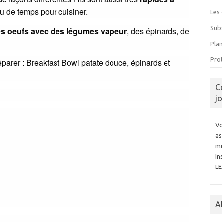
eu de temps pour cuisiner.
Les 
Subs
les oeufs avec des légumes vapeur
, des épinards, de
Pla
Prot
éparer : Breakfast Bowl patate douce, épinards et
C
j
Vo
as
me
In
L
A