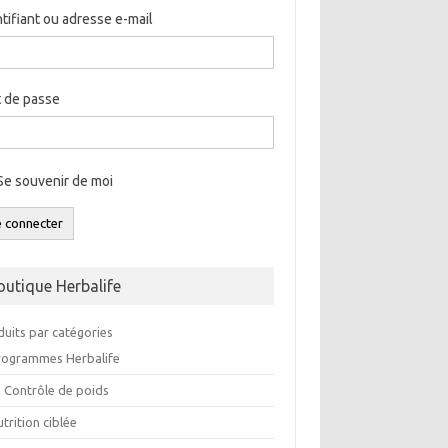
ntifiant ou adresse e-mail
 de passe
Se souvenir de moi
e connecter
outique Herbalife
duits par catégories
rogrammes Herbalife
e Contrôle de poids
trition ciblée