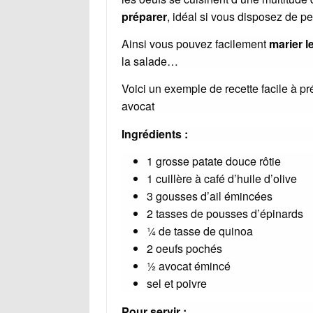
préparer
, idéal si vous disposez de p
Ainsi vous pouvez facilement
marier 
la salade…
Voici un exemple de recette facile à pr
avocat
Ingrédients :
1 grosse patate douce rôtie
1 cuillère à café d’huile d’olive
3 gousses d’ail émincées
2 tasses de pousses d’épinards
¼ de tasse de quinoa
2 oeufs pochés
½ avocat émincé
sel et poivre
Pour servir :