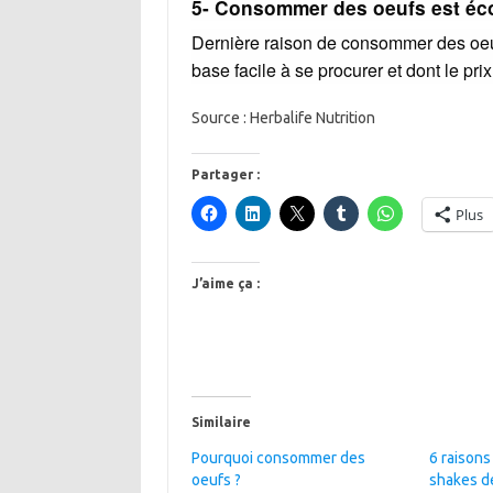
5- Consommer des oeufs est é
Dernière raison de consommer des oeuf
base facile à se procurer et dont le pri
Source : Herbalife Nutrition
Partager :
Plus
J’aime ça :
Similaire
Pourquoi consommer des
6 raison
oeufs ?
shakes de