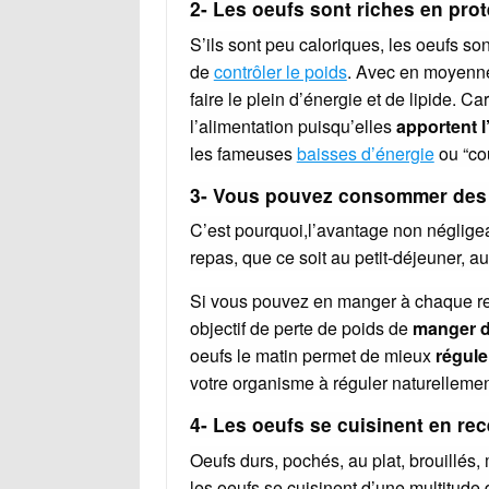
2- Les oeufs sont riches en pro
S’ils sont peu caloriques, les oeufs so
de
contrôler le poids
. Avec en moyen
faire le plein d’énergie et de lipide. C
l’alimentation puisqu’elles
apportent l
les fameuses
baisses d’énergie
ou “co
3- Vous pouvez consommer des o
C’est pourquoi,l’avantage non négligeab
repas, que ce soit au petit-déjeuner, a
Si vous pouvez en manger à chaque repa
objectif de perte de poids de
manger de
oeufs le matin permet de mieux
réguler
votre organisme à réguler naturellemen
4- Les oeufs se cuisinent en rec
Oeufs durs, pochés, au plat, brouillés
les oeufs se cuisinent d’une multitude d