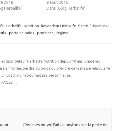
re 2018
9 août 2016
g Herbalife"
Dans "Blog Herbalife"
ife
Herbalife
Nutrition
Revendeur Herbalife
Santé
Étiquettes :
eufs
,
perte de poids
,
protéines
,
régime
 et distributeur Herbalife Nutrition depuis 10 ans. J'aide les
ise en forme, perdre du poids ou prendre de la masse musculaire
s un coaching hebdomadaire personnalisé.
ine FAGES
→
rquoi
[Régimes yo-yo] Faits et mythes sur la perte de