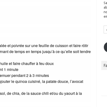
Sa
ab
no
em
A
Em
ée et poivrée sur une feuille de cuisson et faire rôtir
nant de temps en temps jusqu’à ce qu’elle soit tendre
uile et faire chauffer à feu doux
F
ant 1 minute
 remuer pendant 2 à 3 minutes
jouter le quinoa cuisiné, la patate douce, l’avocat
ol, de chia, de la sauce chili et/ou du yaourt à la