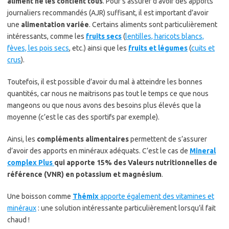
aliment ne les contient tous
. Pour s’assurer d’avoir des apports
journaliers recommandés (AJR) suffisant, il est important d’avoir
une
alimentation variée
. Certains aliments sont particulièrement
intéressants, comme les
fruits secs
(
lentilles, haricots blancs,
fèves, les pois secs
, etc.) ainsi que les
fruits et légumes
(
cuits et
crus
).
Toutefois, il est possible d’avoir du mal à atteindre les bonnes
quantités, car nous ne maitrisons pas tout le temps ce que nous
mangeons ou que nous avons des besoins plus élevés que la
moyenne (c’est le cas des sportifs par exemple).
Ainsi, les
compléments alimentaires
permettent de s’assurer
d’avoir des apports en minéraux adéquats. C’est le cas de
Mineral
complex Plus
qui apporte 15% des Valeurs nutritionnelles de
référence (VNR) en potassium et magnésium
.
Une boisson comme
Thémix
apporte également des vitamines et
minéraux
: une solution intéressante particulièrement lorsqu’il fait
chaud !