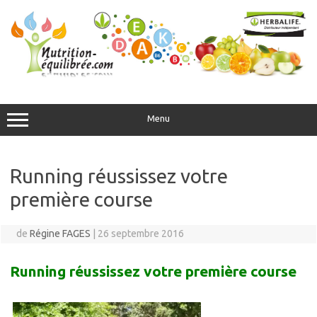
Aller
au
contenu
Menu
Running réussissez votre
première course
de
Régine FAGES
|
26 septembre 2016
Running réussissez votre première course