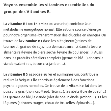
Voyons ensemble les vitamines essentielles du
groupe des Vitamines B.
La
vitamine B1
(ou
thiamine
ou aneurine) contribue à un
métabolisme énergétique normal. Elle est une source d’énergie
pour notre organisme (transformation des glucides en énergie). On
trouve de la
vitamine B1
dans les oléagineux (graines de
tournesol, graines de soja, noix de macadamia…), dans la levure
alimentaire (levure de bière sèche, levure de boulanger…). Aussi
dans les produits céréaliers complets (germe de blé…) et dans la
viande (salami sec, bacon cru, jambon…).
La
vitamine B6
, associée au fer et au magnésium, contribue à
réduire la fatigue. Elle contribue également à des fonctions
psychologiques normales. On trouve de la
vitamine B6
dans les
poissons gras (thon, cabillaud, flétan…), les abats (foie de boeuf…) ,
les germes de blé, la viande (filet de boeuf, dinde, jambon…) . Et les
légumes (poivrons rouges, choux de Bruxelles, épinards…).