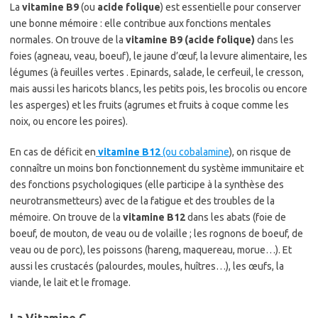
La
vitamine B9
(ou
acide folique
) est essentielle pour conserver
une bonne mémoire : elle contribue aux fonctions mentales
normales. On trouve de la
vitamine B9 (acide folique)
dans les
foies (agneau, veau, boeuf), le jaune d’œuf, la levure alimentaire, les
légumes (à feuilles vertes . Epinards, salade, le cerfeuil, le cresson,
mais aussi les haricots blancs, les petits pois, les brocolis ou encore
les asperges) et les fruits (agrumes et fruits à coque comme les
noix, ou encore les poires).
En cas de déficit en
vitamine B12
(ou cobalamine
), on risque de
connaître un moins bon fonctionnement du système immunitaire et
des fonctions psychologiques (elle participe à la synthèse des
neurotransmetteurs) avec de la fatigue et des troubles de la
mémoire. On trouve de la
vitamine B12
dans les abats (foie de
boeuf, de mouton, de veau ou de volaille ; les rognons de boeuf, de
veau ou de porc), les poissons (hareng, maquereau, morue…). Et
aussi les crustacés (palourdes, moules, huîtres…), les œufs, la
viande, le lait et le fromage.
La Vitamine C