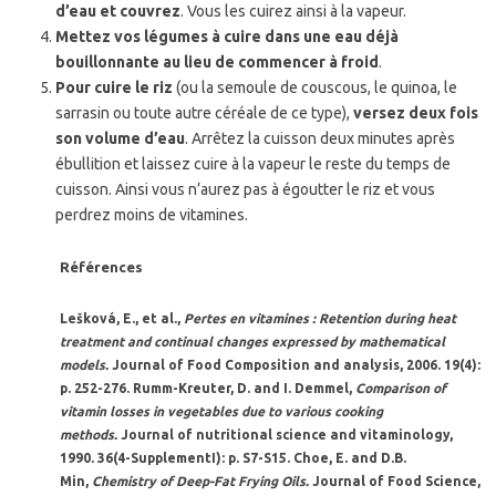
d’eau et couvrez
. Vous les cuirez ainsi à la vapeur.
Mettez vos légumes à cuire dans une eau déjà
bouillonnante au lieu de commencer à froid
.
Pour cuire le riz
(ou la semoule de couscous, le quinoa, le
sarrasin ou toute autre céréale de ce type),
versez deux fois
son volume d’eau
. Arrêtez la cuisson deux minutes après
ébullition et laissez cuire à la vapeur le reste du temps de
cuisson. Ainsi vous n’aurez pas à égoutter le riz et vous
perdrez moins de vitamines.
Références
Lešková, E., et al.,
Pertes en vitamines : Retention during heat
treatment and continual changes expressed by mathematical
models.
Journal of Food Composition and analysis, 2006.
19
(4):
p. 252-276. Rumm-Kreuter, D. and I. Demmel,
Comparison of
vitamin losses in vegetables due to various cooking
methods.
Journal of nutritional science and vitaminology,
1990.
36
(4-SupplementI): p. S7-S15. Choe, E. and D.B.
Min,
Chemistry of Deep-Fat Frying Oils.
Journal of Food Science,