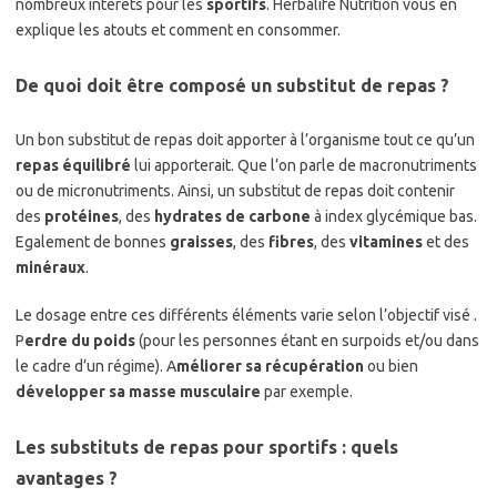
nombreux intérêts pour les
sportifs
. Herbalife Nutrition vous en
explique les atouts et comment en consommer.
De quoi doit être composé un substitut de repas ?
Un bon substitut de repas doit apporter à l’organisme tout ce qu’un
repas équilibré
lui apporterait. Que l’on parle de macronutriments
ou de micronutriments. Ainsi, un substitut de repas doit contenir
des
protéines
, des
hydrates de carbone
à index glycémique bas.
Egalement de bonnes
graisses
, des
fibres
, des
vitamines
et des
minéraux
.
Le dosage entre ces différents éléments varie selon l’objectif visé .
P
erdre du poids
(pour les personnes étant en surpoids et/ou dans
le cadre d’un régime). A
méliorer sa récupération
ou bien
développer sa masse musculaire
par exemple.
Les substituts de repas pour sportifs : quels
avantages ?