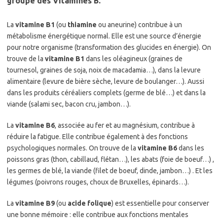
groupe des Vitamines B.
La
vitamine B1
(ou
thiamine
ou aneurine) contribue à un
métabolisme énergétique normal. Elle est une source d’énergie
pour notre organisme (transformation des glucides en énergie). On
trouve de la
vitamine B1
dans les oléagineux (graines de
tournesol, graines de soja, noix de macadamia…), dans la levure
alimentaire (levure de bière sèche, levure de boulanger…). Aussi
dans les produits céréaliers complets (germe de blé…) et dans la
viande (salami sec, bacon cru, jambon…).
La
vitamine B6
, associée au fer et au magnésium, contribue à
réduire la fatigue. Elle contribue également à des fonctions
psychologiques normales. On trouve de la
vitamine B6
dans les
poissons gras (thon, cabillaud, flétan…), les abats (foie de boeuf…) ,
les germes de blé, la viande (filet de boeuf, dinde, jambon…) . Et les
légumes (poivrons rouges, choux de Bruxelles, épinards…).
La
vitamine B9
(ou
acide folique
) est essentielle pour conserver
une bonne mémoire : elle contribue aux fonctions mentales