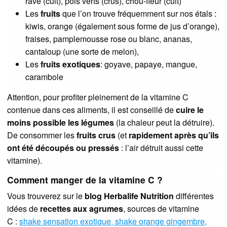
rave (cuit), pois verts (crus), chou-fleur (cuit)
Les
fruits
que l’on trouve fréquemment sur nos étals :
kiwis, orange (également sous forme de jus d’orange),
fraises, pamplemousse rose ou blanc, ananas,
cantaloup (une sorte de melon),
Les
fruits exotiques
: goyave, papaye, mangue,
carambole
Attention, pour profiter pleinement de la vitamine C
contenue dans ces aliments, il est conseillé de
cuire le
moins possible les légumes
(la chaleur peut la détruire).
De consommer les
fruits crus
(et
rapidement après qu’ils
ont été découpés
ou pressés
: l’air détruit aussi cette
vitamine).
Comment manger de la vitamine C ?
Vous trouverez sur le
blog Herbalife Nutrition
différentes
idées de
recettes aux agrumes
, sources de vitamine
C :
shake sensation exotique, shake orange gingembre,