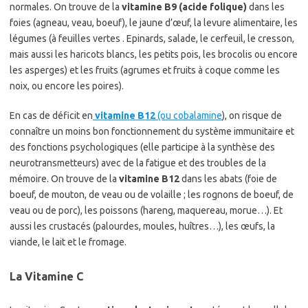
normales. On trouve de la
vitamine B9 (acide folique)
dans les
foies (agneau, veau, boeuf), le jaune d’œuf, la levure alimentaire, les
légumes (à feuilles vertes . Epinards, salade, le cerfeuil, le cresson,
mais aussi les haricots blancs, les petits pois, les brocolis ou encore
les asperges) et les fruits (agrumes et fruits à coque comme les
noix, ou encore les poires).
En cas de déficit en
vitamine B12
(ou cobalamine
), on risque de
connaître un moins bon fonctionnement du système immunitaire et
des fonctions psychologiques (elle participe à la synthèse des
neurotransmetteurs) avec de la fatigue et des troubles de la
mémoire. On trouve de la
vitamine B12
dans les abats (foie de
boeuf, de mouton, de veau ou de volaille ; les rognons de boeuf, de
veau ou de porc), les poissons (hareng, maquereau, morue…). Et
aussi les crustacés (palourdes, moules, huîtres…), les œufs, la
viande, le lait et le fromage.
La Vitamine C