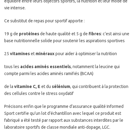
équilibre entre leurs objectifs sportifs, la nutrition et leur mode de
vie intense.
Ce substitut de repas pour sportif apporte :
19 g de
protéines
de haute qualité et 5 g de
fibres
: c’est ainsi une
base nutritionnelle solide pour soutenir les aspirations sportives
25
vitamines
et
minéraux
pour aider à optimiser la nutrition
tous les
acides aminés essentiels
, notamment la leucine qui
compte parmi les acides aminés ramifiés (BCAA)
de la
vitamine C, E
et du
sélénium
, qui contribuent à la protection
des cellules contre le stress oxydatif
Précisons enfin que le programme d’assurance qualité Informed
Sport certifie qu’un lot d’échantillon avec lequel ce produit est
fabriqué a été testé par rapport aux substances interdites par le
laboratoire sportifs de classe mondiale anti-dopage, LGC.