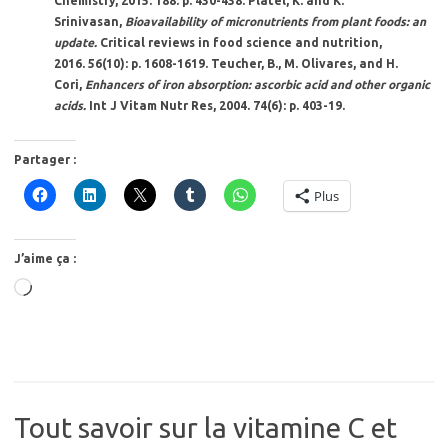
Chemistry, 2015.
188
: p. 430-438. Platel, K. and K.
Srinivasan,
Bioavailability of micronutrients from plant foods: an
update.
Critical reviews in food science and nutrition,
2016.
56
(10): p. 1608-1619. Teucher, B., M. Olivares, and H.
Cori,
Enhancers of iron absorption: ascorbic acid and other organic
acids.
Int J Vitam Nutr Res, 2004.
74
(6): p. 403-19.
Partager :
Plus
J’aime ça :
Chargement…
Tout savoir sur la vitamine C et