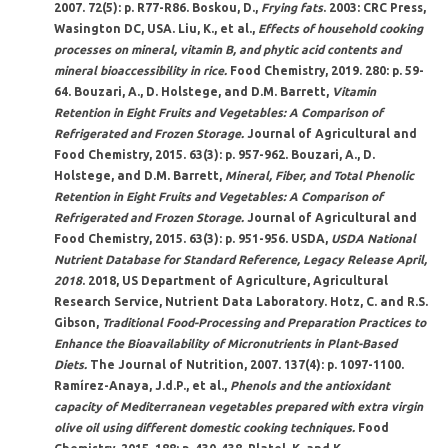
2007.
72
(5): p. R77-R86. Boskou, D.,
Frying fats
. 2003: CRC Press,
Wasington DC, USA. Liu, K., et al.,
Effects of household cooking
processes on mineral, vitamin B, and phytic acid contents and
mineral bioaccessibility in rice.
Food Chemistry, 2019.
280
: p. 59-
64. Bouzari, A., D. Holstege, and D.M. Barrett,
Vitamin
Retention in Eight Fruits and Vegetables: A Comparison of
Refrigerated and Frozen Storage.
Journal of Agricultural and
Food Chemistry, 2015.
63
(3): p. 957-962. Bouzari, A., D.
Holstege, and D.M. Barrett,
Mineral, Fiber, and Total Phenolic
Retention in Eight Fruits and Vegetables: A Comparison of
Refrigerated and Frozen Storage.
Journal of Agricultural and
Food Chemistry, 2015.
63
(3): p. 951-956. USDA,
USDA National
Nutrient Database for Standard Reference, Legacy Release April,
2018
. 2018, US Department of Agriculture, Agricultural
Research Service, Nutrient Data Laboratory. Hotz, C. and R.S.
Gibson,
Traditional Food-Processing and Preparation Practices to
Enhance the Bioavailability of Micronutrients in Plant-Based
Diets.
The Journal of Nutrition, 2007.
137
(4): p. 1097-1100.
Ramírez-Anaya, J.d.P., et al.,
Phenols and the antioxidant
capacity of Mediterranean vegetables prepared with extra virgin
olive oil using different domestic cooking techniques.
Food