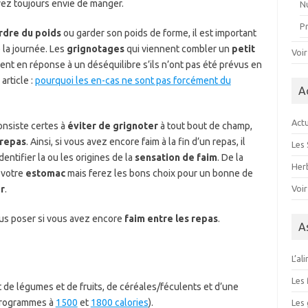
vez toujours envie de manger.
Nu
P
rdre du poids
ou garder son poids de forme, il est important
 la journée. Les
grignotages
qui viennent combler un
petit
Voir
ent en réponse à un déséquilibre s’ils n’ont pas été prévus en
article :
pourquoi les en-cas ne sont pas forcément du
A
Actu
nsiste certes à
éviter de grignoter
à tout bout de champ,
repas
. Ainsi, si vous avez encore faim à la fin d’un repas, il
Les 
entifier la ou les origines de la
sensation de faim
. De la
Herb
 votre
estomac
mais ferez les bons choix pour un bonne de
r
.
Voir
vous poser si vous avez encore
faim entre les repas
.
A
L’al
Les 
e légumes et de fruits, de céréales/féculents et d’une
 programmes à
1500
et
1800 calories
).
Les 