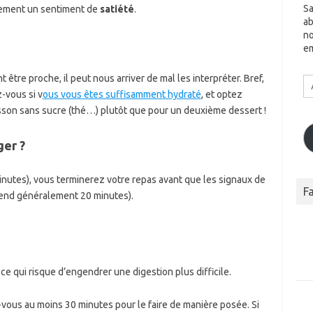
Sa
lement un sentiment de
satiété
.
ab
no
em
 être proche, il peut nous arriver de mal les interpréter. Bref,
A
Em
-vous si v
ous vous êtes suffisamment hydraté
, et optez
sson sans sucre (thé…) plutôt que pour un deuxième dessert !
ger ?
inutes), vous terminerez votre repas avant que les signaux de
F
prend généralement 20 minutes).
e qui risque d’engendrer une digestion plus difficile.
-vous au moins 30 minutes pour le faire de manière posée. Si