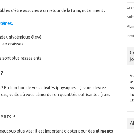
Les 
ibles d’être associés à un retour de la
faim
, notamment :
Subs
téines,
Pla
Prot
index glycémique élevé,
u en graisses.
C
ls sont plus rassasiants.
j
 ?
Vo
as
s ? En fonction de vos activités (physiques…), vous devrez
me
 cas, veillez à vous alimenter en quantités suffisantes (sans
In
L
ments ?
A
aucoup plus vite : il est important d’opter pour des
aliments