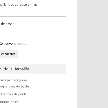
ntifiant ou adresse e-mail
 de passe
Se souvenir de moi
e connecter
outique Herbalife
duits par catégories
rogrammes Herbalife
e Contrôle de poids
trition ciblée