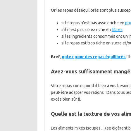
Or les repas déséquilibrés sont plus suscept
si le repas n’est pas assez riche en
pro
s’il n’est pas assez riche en
fibres,
si les ingrédients consommés ont un 
si le repas est trop riche en sucre et/o
Bref,
optez pour des repas équilibrés
!
I
Avez-vous suffisamment mangé
Votre repas correspond-il bien à vos besoin
peut-être adapter vos rations ! Dans tous les
excès bien sûr !).
Quelle est la texture de vos ali
Les aliments mixés (soupes…) se digèrent be