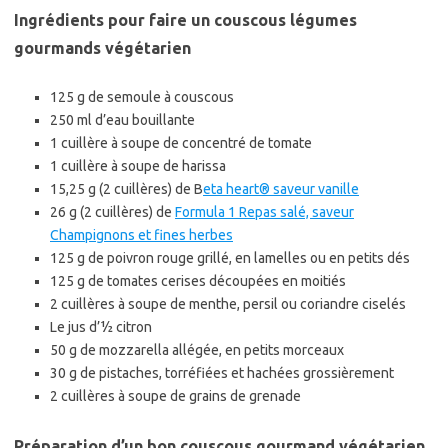
Ingrédients pour faire un couscous légumes
gourmands végétarien
125 g de semoule à couscous
250 ml d’eau bouillante
1 cuillère à soupe de concentré de tomate
1 cuillère à soupe de harissa
15,25 g (2 cuillères) de B
eta heart® saveur vanille
26 g (2 cuillères) de
Formula 1 Repas salé, saveur
Champignons et fines herbes
125 g de poivron rouge grillé, en lamelles ou en petits dés
125 g de tomates cerises découpées en moitiés
2 cuillères à soupe de menthe, persil ou coriandre ciselés
Le jus d’1⁄2 citron
50 g de mozzarella allégée, en petits morceaux
30 g de pistaches, torréfiées et hachées grossièrement
2 cuillères à soupe de grains de grenade
Préparation d’un bon couscous gourmand végétarien