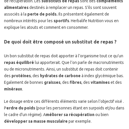
de récupération. Les
substituts de repas
sont des
compléments
alimentaires
destinés à remplacer un repas. S’ils sont souvent
associés à la
perte de poids.
Ils présentent également de
nombreux intérêts pour les
sportifs
. Herbalife Nutrition vous en
explique les atouts et comment en consommer.
De quoi doit être composé un substitut de repas ?
Un bon substitut de repas doit apporter à l’organisme tout ce qu’un
repas équilibré
lui apporterait. Que l’on parle de macronutriments
ou de micronutriments. Ainsi, un substitut de repas doit contenir
des
protéines
, des
hydrates de carbone
à index glycémique bas.
Egalement de bonnes
graisses
, des
fibres
, des
vitamines
et des
minéraux
.
Le dosage entre ces différents éléments varie selon l’objectif visé .
P
erdre du poids
(pour les personnes étant en surpoids et/ou dans
le cadre d’un régime). A
méliorer sa récupération
ou bien
développer sa masse musculaire
par exemple.