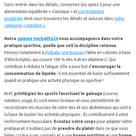
Sans rentrer dans les détails, conservez (ou optez !) pour une
alimentation équilibrée « classique » et
correctement
protéinée
dont vous trouverez les détails et astuces dans
notre
catégorie « nutrition »
.
Notre
gamme Herbalife24
vous accompagnera dans votre
pratique sportive, quelle que soit la discipline retenue
.
Pensez notamment à
Hydrate, une boisson
faible en calories à base
d’électrolytes, qui couvre 100 % des AJR en vitamine C. Qui
contribue à réduire la fatigue. Elle a pour but d’
encourager la
consommation de liquide
: il est essentiel de boire suffisamment
quand on pratique une activité physique ou sportive !
Bref,
privilégiez les sports favorisant le gainage
(course,
natation, yoga), ils sont moins brutaux et vous permettront de
reconstruire les muscles de votre dos et vos abdominaux qui sont à
la base de toutes les activités physiques . Ils contribueront à votre
renforcement musculaire.
Ecoutez votre corps
pour adapter votre
pratique et n’oubliez pas de
prendre du plaisir
dans ce que vous
faites ! Grâce à ses conseils et à une
bonne nutrition
et une
bonne