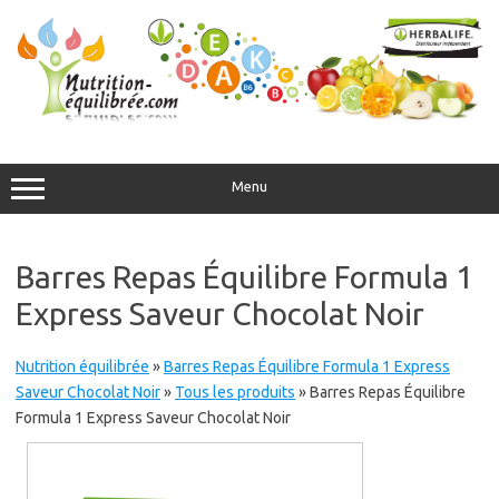
Aller
au
contenu
Menu
Barres Repas Équilibre Formula 1
Express Saveur Chocolat Noir
Nutrition équilibrée
»
Barres Repas Équilibre Formula 1 Express
Saveur Chocolat Noir
»
Tous les produits
»
Barres Repas Équilibre
Formula 1 Express Saveur Chocolat Noir