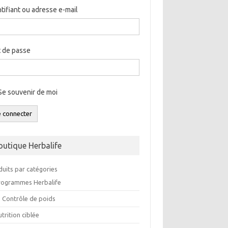
ntifiant ou adresse e-mail
 de passe
Se souvenir de moi
e connecter
outique Herbalife
duits par catégories
rogrammes Herbalife
e Contrôle de poids
trition ciblée