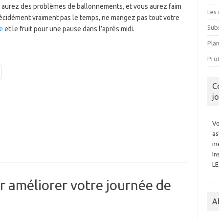
 aurez des problèmes de ballonnements, et vous aurez faim
Les 
écidément vraiment pas le temps, ne mangez pas tout votre
Subs
e
et le fruit pour une pause dans l’après midi.
Pla
Prot
C
j
Vo
as
me
In
L
 améliorer votre journée de
A