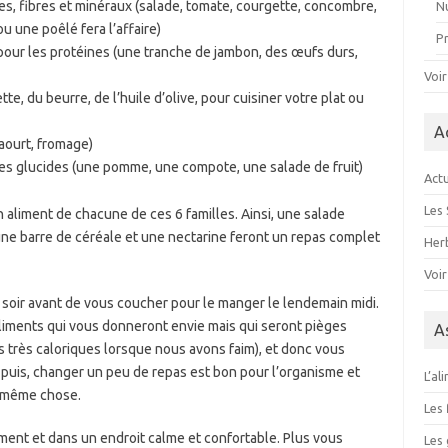
es, fibres et minéraux (salade, tomate, courgette, concombre,
Nu
 une poêlé fera l’affaire)
P
pour les protéines (une tranche de jambon, des œufs durs,
Voir
te, du beurre, de l’huile d’olive, pour cuisiner votre plat ou
A
yaourt, fromage)
t les glucides (une pomme, une compote, une salade de fruit)
Actu
Les 
 aliment de chacune de ces 6 familles. Ainsi, une salade
ne barre de céréale et une nectarine feront un repas complet
Herb
Voir
e soir avant de vous coucher pour le manger le lendemain midi.
aliments qui vous donneront envie mais qui seront pièges
A
 très caloriques lorsque nous avons faim), et donc vous
 puis, changer un peu de repas est bon pour l’organisme et
L’al
a même chose.
Les 
ent et dans un endroit calme et confortable. Plus vous
Les 